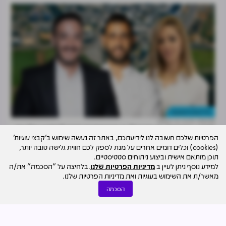
נדל"ן מניב והשקעות
04.08
דרור ניר קסטל
שדרוג, השבחה, או מכירה? כך מתמודדים בנייני "קלאס בי" עם
הפרטיות שלכם חשובה לנו לידיעתכם, באתר זה נעשה שימוש ב'קבצי עוגיות'
גל מגדלי הפאר
(cookies) וכלים דומים אחרים על מנת לספק לכם חווית גלישה טובה יותר,
תוכן מותאם אישית וביצוע ניתוחים סטטיסטיים.
למידע נוסף ניתן לעיין ב
מדיניות הפרטיות שלנו
.בלחיצה על "הסכמה" את/ה
מאשר/ת את השימוש בעוגיות ואת מדיניות הפרטיות שלנו.
הסכמה