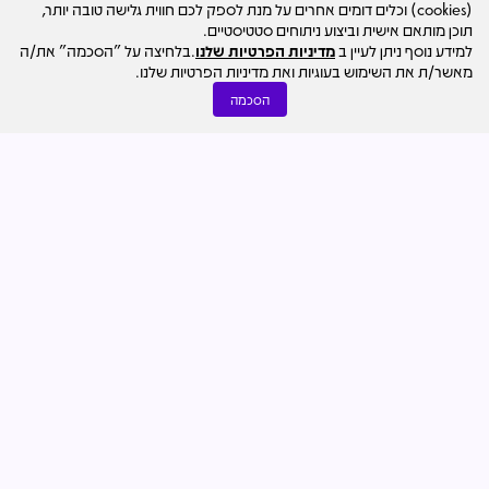
(cookies) וכלים דומים אחרים על מנת לספק לכם חווית גלישה טובה יותר,
תוכן מותאם אישית וביצוע ניתוחים סטטיסטיים.
למידע נוסף ניתן לעיין ב
מדיניות הפרטיות שלנו
.בלחיצה על "הסכמה" את/ה
מאשר/ת את השימוש בעוגיות ואת מדיניות הפרטיות שלנו.
הסכמה
חדשות הענף
09.08
מערכת מרכז הנדל"ן
איתי וקנין ימונה למנכ"ל קבוצת אביב, דפנה הרלב תעבור לכהן
כיו"ר משותף