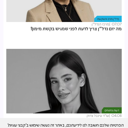
נדל"ן מניב והשקעות
07.07
מרכז הנדל"ן
מה יזם נדל"ן צריך לדעת לפני שמגיש בקשת מימון?
דעות וניתוחים
04.08
עו"ד עינבל צדוק
אחיו המנוח החזיק במניה אחת בלבד - המחוזי קבע כי היה זכאי
הפרטיות שלכם חשובה לנו לידיעתכם, באתר זה נעשה שימוש ב'קבצי עוגיות'
למחצית מהחברה