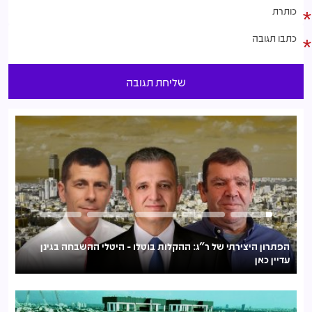
הפתרון היצירתי של ר"ג: ההקלות בוטלו - היטלי ההשבחה בגינן
בי
עדיין כאן
ייב