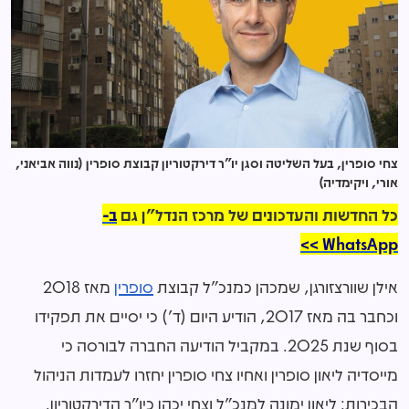
צחי סופרין, בעל השליטה וסגן יו"ר דירקטוריון קבוצת סופרין (נווה אביאני,
אורי, ויקימדיה)
כל החדשות והעדכונים של מרכז הנדל"ן גם
ב-
WhatsApp >>
אילן שוורצזורגן, שמכהן כמנכ"ל קבוצת
סופרין
מאז 2018
וכחבר בה מאז 2017, הודיע היום (ד') כי יסיים את תפקידו
בסוף שנת 2025. במקביל הודיעה החברה לבורסה כי
מייסדיה ליאון סופרין ואחיו צחי סופרין יחזרו לעמדות הניהול
הבכירות: ליאון ימונה למנכ"ל וצחי יכהן כיו"ר הדירקטוריון.