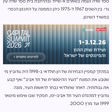
ספר שדה נעמה בשארם א-שייח' ובהרחבת בית ספר שדה עין
גדי. בין השנים 1967 ל-1975 כיהן כממונה על התכנון הכפרי
במשרד השיכון.
במהלך קמפיין הבחירות של רון חולדאי ב-1998 היה גודוביץ מי
שטבע את המונח "העיר ההיסטורית של תל אביב" ואף קבע
את גבולותיה. לאחר שחולדאי נבחר לראשות העיר, מונה
גודוביץ למהנדס העיר תל אביב-יפו, תפקיד שבו שימש מינואר
1999 ועד מרץ 2000.