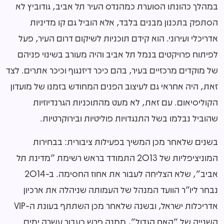
במהלך כהונתו הסוערת כמהנדס העיר תל אביב, גודוביץ לא
הסתפק בתכנון מבנים בלבד, אלא הוביל גם קו מדיניות
אדריכלי ועירוני. הוא קידם תוכניות לשיקום דרום העיר, פעל
לפיתוח פרויקטים בנמל תל אביב והיה מעורב בשינוי פניהם
של מוקדים מרכזיים בעיר, בהם כיכר דיזנגוף וכיכר אתרים. לצד
זאת, היה אחראי גם לעיצוב הפנים המחודש בזמנו של מועדון
הקוליסיאום. עם זאת, לא מעט מהתוכניות הגרנדיוזיות
שהוביל נבלמו בשל התנגדויות פוליטיות ובירוקרטיות.
בשנים שלאחר מכן המשיך בפעילות ציבורית: בבחירות
המוניציפליות של 2013 התמודד בראש רשימת "מדינת תל
אביב", שלא הצליחה לעבור את אחוז החסימה. ב-2014
נבחר ליו"ר הוועד המנהל של העמותה שניהלה את ארכיון
אדריכלות ישראל, ובשנה שלאחר מכן השתתף בעונת ה-VIP
השנייה של "האח הגדול", ממנה פרש כעבור עשרה ימים