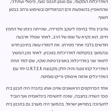
האדריכלות המקומי, עם סגנון תכנוני נועז, פיסולי ועתידני,
שהתאפיין בהשפעות זרם הברוטליזם ובשימוש נרחב בבטון
חשוף.
גודוביץ נולד בחיפה ליעקב ולפרידה, שהייתה נינתו של החפץ
חיים. הוא נקרא על שמו של הרב, לאחר שנולד ארבעה
חודשים בלבד אחרי פטירתו. את לימודיו עשה בתיכון חדש
ובהמשך בפקולטה לאדריכלות בטכניון. לאחר מכן המשיך
לתואר שני באדריכלות באוניברסיטת טוקיו, שם למד תחת
האדריכל קנזו טנגה והיה חלק מקבוצת U.R.T.E.K יחד עם
האדריכלים ארטה איסוזקי ורייקו טומיטה.
אחד הפרויקטים הראשונים שזיכו אותו בהכרה היה תכנון בית
ספר השדה בחצבה, שזכה לחשיפה בינלאומית ואף הוביל
לתערוכה במוזיאון ישראל. בהמשך היה מעורב גם בתכנון בית