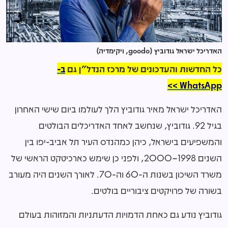
האדריכל ישראל גודוביץ (goodo, ויקימדיה)
כל החדשות והעדכונים של מרכז הנדל"ן גם
ב-
WhatsApp >>
האדריכל ישראל מאיר גודוביץ הלך לעולמו ביום שישי האחרון
בגיל 92. גודוביץ, שנחשב לאחד האדריכלים הבולטים
והמשפיעים בישראל, כיהן כמהנדס העיר תל אביב-יפו בין
השנים 1998–2000, ולפני כן שימש כארכיטקט הראשי של
משרד השיכון בשנות ה-60 וה-70. לאורך השנים היה מעורב
בשורה של פרויקטים ציבוריים בולטים.
גודוביץ נודע גם כאחת הדמויות הדעתניות והמזוהות בעולם