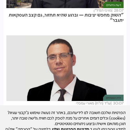
דעות וניתוחים
28.07
מרכז הנדל"ן
"השוק מחפש יציבות — וברגע שהיא תחזור, גם קצב העסקאות
יתגבר"
זירת המומחים
30.07
עו"ד (רו"ח) מאורי עמפלי
מס שבח על דירת ירושה? הפטור שחייבים להכיר
הפרטיות שלכם חשובה לנו לידיעתכם, באתר זה נעשה שימוש ב'קבצי עוגיות'
(cookies) וכלים דומים אחרים על מנת לספק לכם חווית גלישה טובה יותר,
תוכן מותאם אישית וביצוע ניתוחים סטטיסטיים.
למידע נוסף ניתן לעיין ב
מדיניות הפרטיות שלנו
.בלחיצה על "הסכמה" את/ה