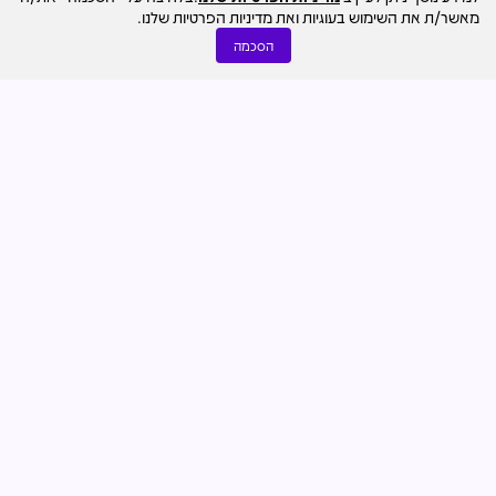
מאשר/ת את השימוש בעוגיות ואת מדיניות הפרטיות שלנו.
הסכמה
נדל"ן למגורים
28.07
אסף קרביץ
130 דירות בשכונת גילה לצד מסחר ותעסוקה: אושרה תוכנית
של בית ירושלמי