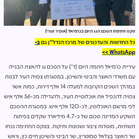
טקס חתימת הסכם הגג היום בכרמיאל (אופיר זגורי)
כל החדשות והעדכונים של מרכז הנדל"ן גם
ב-
WhatsApp >>
עיריית כרמיאל חתמה היום (ד') על הסכם גג להאצת הבנייה
עם משרדי האוצר והבינוי והשיכון, במסגרתו צפויה העיר לבנות
במהלך השנים הקרובות למעלה 14 אלף דירות, כמות אשר
צפויה להכפיל את אוכלוסיית העיר, ולהגדילה מכ-56 אלף איש
לפי מרשם האוכלוסין, לכ-120 אלף איש. במסגרת ההסכם
תשקיע המדינה סכום של כ-4.7 מיליארד שקלים בפיתוח
תשתיות, מוסדות ציבור ושכונות ותיקות. בטקס החתימה נכחו
שר האוצר בצלאל סמוטריץ, שר הבינוי והשיכון חיים כץ, וראש