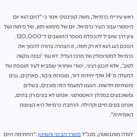
ראש עיריית כרמיאל, משה קונינסקי אמר כי "היום הוא יום
היסטורי עבור העיר כרמיאל, יום של מימוש חזון, של פיתוח ושל
ציון דרך שיוביל להכפלת מספר התושבים ל־120,000.
הסכם הגג הוא לא רק חוזה, זו הצהרה ברורה להפוך את
כרמיאל למטרופולין של מרכז הגליל. לא עוד 'נבנה ונקווה
לטוב', אלא תכנון רציני, יסודי ואחראי שמביא לעיר תוספת של
למעלה מ־14 אלף יחידות דיור, מוסדות ציבור, פארקים, גנים
ותשתיות חדשות. הגענו למעמד הזה מוכנים, בשלים
ומשוכנעים במהלך האסטרטגי. אנחנו לא בונים רק בתים,
אנחנו בונים חיים וקהילה. הרחבת כרמיאל היא הציונות
האמיתית".
יהודה מורגנשטרן, מנכ״ל
משרד הבינוי והשיכון
:״החתימה היום