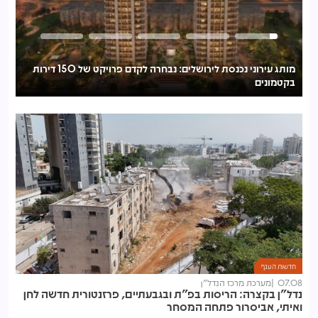
מותג עירוני נכנסת לירושלים: נבחרה לקדם פרויקט של 150 דירות
בקטמונים
לע
חדשות הענף
07.08
מערכת מרכז הנדל"ן
נדל"ן בקצרה: הריסות בפ"ת ובגבעתיים, פרזנטורית חדשה לחן
ואיתי, אביסרור פתחה המסחר