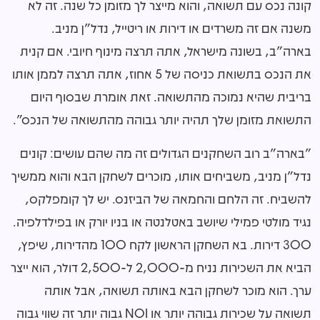
קונה נכס עם תשואה, והוא מייצר לך מזומן כל שנה. זה לא
משנה אם זה משרדים או דירות או ריטייל, נדל"ן מניב.
בארה"ב, בשונה מישראל, אתה תרצה מינוף חיובי. אם קנית
את הנכס בתשואת כניסה של 5 אחוז, אתה תרצה לממן אותו
בריבית שהיא נמוכה מהתשואה. זאת אומרת שבסוף היום
התשואת מזומן שלך תהיה יותר גבוהה מהתשואה של הנכס".
"בארה"ב רוב השחקנים הגדולים זה מה שהם עושים: קונים
נדל"ן מניב, משביחים אותו, מוכרים לשחקן הבא והוא ממשיך
להשביח
.
זה הלחם והחמאה של הביזנס. יש לך קומפלקס,
נגיד מולטי פמילי שיושב באטלנטה או בניו יורק או בפילדלפיה.
300 דירות. בא השחקן הראשון לקח 100 מהדירות, שיפץ,
הביא את השכירות נניח מ-2,000 ל-2,500 דולר, הוא ייצר
ערך. הוא מוכר לשחקן הבא באותה תשואה, אבל אותה
תשואה על שכירות גבוהה יותר או
NOI
גבוה יותר זה שווי גבוה