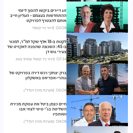
נצפות ביותר
זוג דיירים ביקשו להפוך ליזמי
ההתחדשות בעצמם - העליון חייב
אותם להצטרף לפרויקט
03.08
דרור ניר קסטל
נצפות ביותר
לקנות ב-18 אלף שקל למ"ר, למכור
ב-45: השכונה שהפכה לאקזיט של
צעירי גוש דן
07:34
דרור ניר קסטל ונמרוד בוסו
נצפות ביותר
ברק יצחקי רכש דירה בפרויקט של
גוהרי-אפריאט באשקלון
05.08
מערכת מרכז הנדל"ן
נצפות ביותר
חיים כצמן ביטל את עסקת מכירת
השליטה בג'י סיטי לצחי אבו
ושותפיו
04.08
מערכת מרכז הנדל"ן
נצפות ביותר