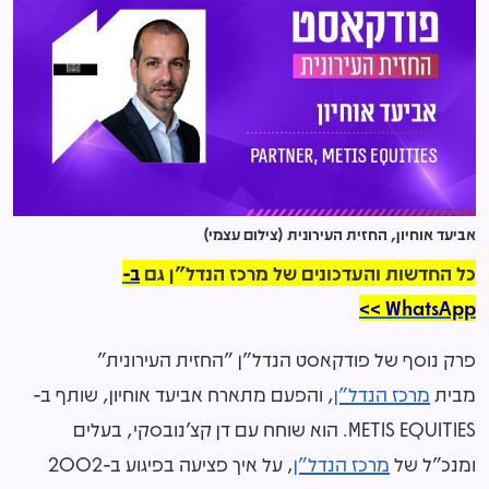
אביעד אוחיון, החזית העירונית (צילום עצמי)
כל החדשות והעדכונים של מרכז הנדל"ן גם
ב-
WhatsApp >>
פרק נוסף של פודקאסט הנדל"ן "החזית העירונית"
מבית
מרכז הנדל"ן
, והפעם מתארח אביעד אוחיון, שותף ב-
METIS EQUITIES. הוא שוחח עם דן קצ'נובסקי, בעלים
ומנכ"ל של
מרכז הנדל"ן
, על איך פציעה בפיגוע ב-2002