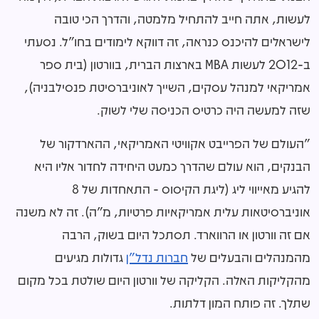
לעשות, אתה חייב להתחיל מלמטה, והדרך הכי טובה
לישראלים להיכנס כנראה, זה דווקא לימודים בחו"ל. נסעתי
ב-2012 לעשות
MBA
בארצות הברית, בוורטון (בית ספר
אמריקאי למנהל עסקים, השייך לאוניברסיטת פנסילבניה),
שזה למעשה היה כרטיס הכניסה שלי לשוק.
"העולם של הפרייבט אקוויטי האמריקאי, ההארדקור של
הבנקים, הוא עולם שהדרך כמעט היחידה לחדור אליו היא
להגיע מאייווי ליג (ליגת הקיסוס - התאחדות של 8
אוניברסיטאות עלית אמריקאיות פרטיות, מ"ה). זה לא משנה
אם זה וורטון או הרווארד. תסתכל היום בשוק, הרבה
מהמנהלים והבעלים של
חברות נדל"ן
גדולות מגיעים
מהקליקות האלה. הקליקה של וורטון היום שולטת בכל מקום
שתלך. זה פותח המון דלתות.