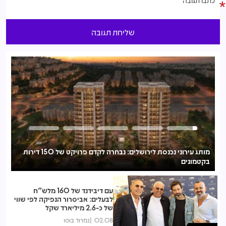
מותג עירוני נכנסת לירושלים: נבחרה לקדם פרויקט של 150 דירות
בקטמונים
לע
עם דיבידנד של 160 מלש"ח
לבעלים: אביסרור הנפיקה לפי שווי
של כ-2.6 מיליארד שקל
02.08
נמרוד בוסו