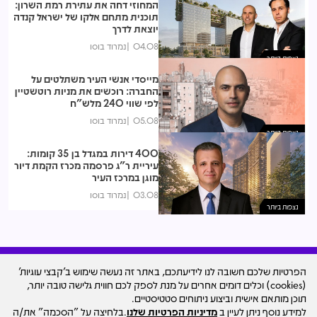
המחוזי דחה את עתירת רמת השרון:
תוכנית מתחם אלקו של ישראל קנדה
יוצאת לדרך
04.08
נמרוד בוסו
נצפות ביותר
מייסדי אנשי העיר משתלטים על
החברה: רוכשים את מניות רוטשטיין
לפי שווי 240 מלש"ח
05.08
נמרוד בוסו
נצפות ביותר
400 דירות במגדל בן 35 קומות:
עיריית ר"ג פרסמה מכרז הקמת דיור
מוגן במרכז העיר
03.08
נמרוד בוסו
נצפות ביותר
הפרטיות שלכם חשובה לנו לידיעתכם, באתר זה נעשה שימוש ב'קבצי עוגיות'
(cookies) וכלים דומים אחרים על מנת לספק לכם חווית גלישה טובה יותר,
עיצוב האתר
תוכן מותאם אישית וביצוע ניתוחים סטטיסטיים.
© כל הזכויות שמורות למרכז הנדל"ן ישראל - סקאלה
למידע נוסף ניתן לעיין ב
מדיניות הפרטיות שלנו
.בלחיצה על "הסכמה" את/ה