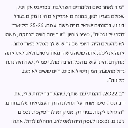
"מיד לאחר סיום הלימודים השתלבתי בפרייבט אקוויטי,
שכולם בוגרי וורטון, במונחים אמריקאים היינו מקום בגודל
בינוני, במונחים ישראלים זה משהו עצום, 25-26 מיליארד
דולר של נכסים", סיפר אוחיון. "זו הייתה חוויה מרתקת, משהו
לא מהעולם הזה. היופי שם זה שיש לך מסלול מאוד סדור.
אתה אנליסט, אתה עושה משהו מאוד מסוים ולאט לאט אתה
מתקדם. היינו עושים הכל, הרבה מולטי פמילי, שזה היה נתח
גדול מהעוגה, המון ריטייל אופיס. היינו עושים לא מעט
מלונות".
"ב-2022, הקמתי עם שותף, שהוא חבר ילדות שלי, את
הביזנס", סיפר אוחיון על תחילת הדרך העצמאית שלו בתחום.
"התחלנו לקנות בניו יורק, אני קורא לזה פיקסר, נכסים
קטנים. נכנסנו לעסק הזה ולאט לאט התחלנו לגדול
.
אתה